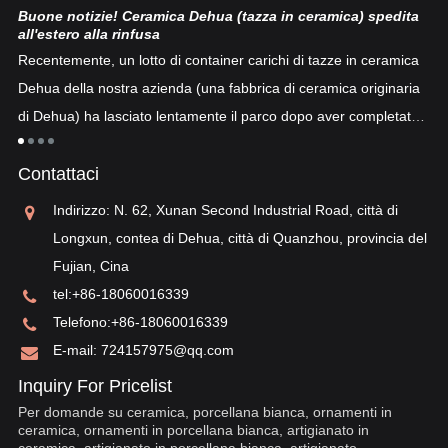
Buone notizie! Ceramica Dehua (tazza in ceramica) spedita
Po
all'estero alla rinfusa
La
Recentemente, un lotto di container carichi di tazze in ceramica
co
Dehua della nostra azienda (una fabbrica di ceramica originaria
co
di Dehua) ha lasciato lentamente il parco dopo aver completato
a
"p
lo sdoganamento...
po
Contattaci
sv
re
Indirizzo: N. 62, Xunan Second Industrial Road, città di
Longxun, contea di Dehua, città di Quanzhou, provincia del
Fujian, Cina
tel:
+86-18060016339
Telefono:
+86-18060016339
E-mail:
724157975@qq.com
Inquiry For Pricelist
Per domande su ceramica, porcellana bianca, ornamenti in
ceramica, ornamenti in porcellana bianca, artigianato in