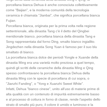
porcellana bianca Dehua è anche conosciuta collettivamente
come "Baijian", e la moderna comunità della tecnologia
ceramica è chiamata "Jianbai", che significa porcellana bianca
Fujian.
Porcellana bianca, originata per la prima volta nella regione
settentrionale, alla dinastia Tang c'è il detto del Qingbei
meridionale bianco, porcellana bianca della dinastia Tang e
Song rappresentata dal forno Ding, smalto bianco ingiallito.
Jingdezhen nella dinastia Song Yuan è famoso per il suo blu
smaltato di bianco.
La porcellana bianca dolce dei periodi Yongle e Xuande della
dinastia Ming era una varietà molto preziosa a quel tempo,
quindi gli scritti delle ceramiche della dinastia Ming e Qing
spesso confrontavano la porcellana bianca Dehua della
dinastia Ming con le specie di porcellana di cui sopra, o
"Jianzhi Fanding", o "Yong e Xuanzhi Sweet White".
Infatti, Dehua "bianco cinese", unito all'uso di materie prime di
alta qualità con un contenuto di impurità estremamente basso
e al processo di cottura in forno di classe, rende l'aspetto dello
strato di smalto più puro, il colore è umido e luminoso e la