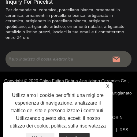
Inquiry For Pricelist
Per domande su ceramica, porcellana bianca, ornamenti in
ceramica, ornamenti in porcellana bianca, artigianato in
ceramica, artigianato in porcellana bianca, artigianato
quotidiano, artigianato artistico, ornamenti natalizi, artigianato
natalizio o listino prezzi, lasciaci la tua email e ti contatteremo
entro 24 ore.
Copyright © 2020 China Fujian Dehua Jinruixiang Ceramics Co.,
X
Ltd - Ceramica cinese, ornamenti in porcellana bianca, artigianato
Utilizziamo i cookie per offrirti una migliore
esperienza di navigazione, analizzare il
in porcellana bianca - Tutti i diritti riservati
traffico del sito e personalizzare i contenuti.
SUPPORTO TECNICO DEL SITO WEB:
RETE TIANYU
ROBIN
Utilizzando questo sito, accetti il ​​nostro
utilizzo dei cookie.
politica sulla riservatezza
ZHANG:+86-18060016339 |
Collegamenti
|
Sitemap
|
RSS