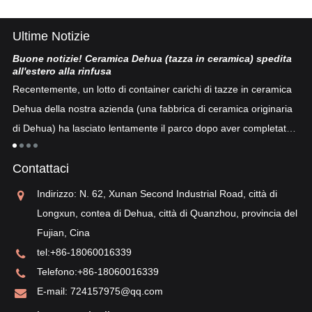
Ultime Notizie
Buone notizie! Ceramica Dehua (tazza in ceramica) spedita
Po
all'estero alla rinfusa
La
Recentemente, un lotto di container carichi di tazze in ceramica
co
Dehua della nostra azienda (una fabbrica di ceramica originaria
co
di Dehua) ha lasciato lentamente il parco dopo aver completato
a
"p
lo sdoganamento...
po
Contattaci
sv
re
Indirizzo: N. 62, Xunan Second Industrial Road, città di
Longxun, contea di Dehua, città di Quanzhou, provincia del
Fujian, Cina
tel:
+86-18060016339
Telefono:
+86-18060016339
E-mail:
724157975@qq.com