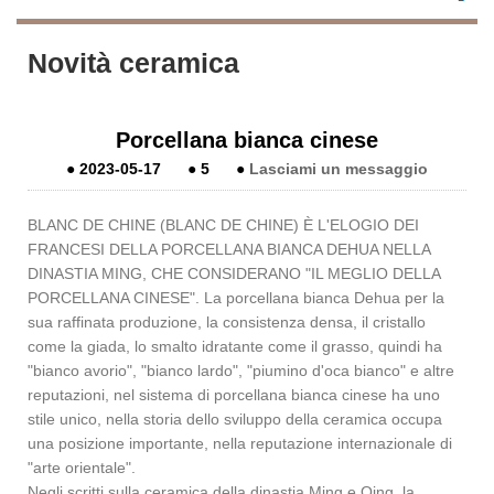
Novità ceramica
Porcellana bianca cinese
●
2023-05-17
●
5
●
Lasciami un messaggio
BLANC DE CHINE (BLANC DE CHINE) È L'ELOGIO DEI
FRANCESI DELLA PORCELLANA BIANCA DEHUA NELLA
DINASTIA MING, CHE CONSIDERANO "IL MEGLIO DELLA
PORCELLANA CINESE". La porcellana bianca Dehua per la
sua raffinata produzione, la consistenza densa, il cristallo
come la giada, lo smalto idratante come il grasso, quindi ha
"bianco avorio", "bianco lardo", "piumino d'oca bianco" e altre
reputazioni, nel sistema di porcellana bianca cinese ha uno
stile unico, nella storia dello sviluppo della ceramica occupa
una posizione importante, nella reputazione internazionale di
"arte orientale".
Negli scritti sulla ceramica della dinastia Ming e Qing, la