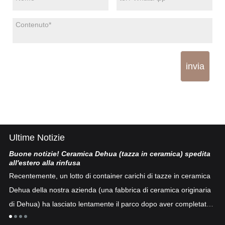
invia
Ultime Notizie
Buone notizie! Ceramica Dehua (tazza in ceramica) spedita
Po
all'estero alla rinfusa
La
Recentemente, un lotto di container carichi di tazze in ceramica
co
Dehua della nostra azienda (una fabbrica di ceramica originaria
co
di Dehua) ha lasciato lentamente il parco dopo aver completato
a
"p
lo sdoganamento...
po