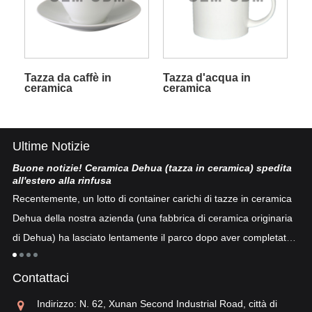
Tazza da caffè in
Tazza d'acqua in
ceramica
ceramica
Ultime Notizie
Buone notizie! Ceramica Dehua (tazza in ceramica) spedita
Po
all'estero alla rinfusa
La
Recentemente, un lotto di container carichi di tazze in ceramica
co
Dehua della nostra azienda (una fabbrica di ceramica originaria
co
di Dehua) ha lasciato lentamente il parco dopo aver completato
a
"p
lo sdoganamento...
po
Contattaci
sv
re
Indirizzo: N. 62, Xunan Second Industrial Road, città di