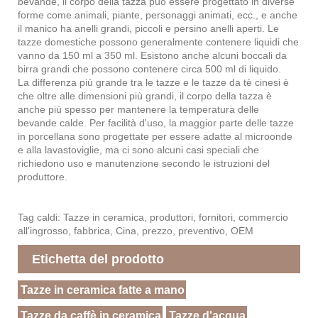
bevande, il corpo della tazza può essere progettato in diverse
forme come animali, piante, personaggi animati, ecc., e anche
il manico ha anelli grandi, piccoli e persino anelli aperti. Le
tazze domestiche possono generalmente contenere liquidi che
vanno da 150 ml a 350 ml. Esistono anche alcuni boccali da
birra grandi che possono contenere circa 500 ml di liquido.
La differenza più grande tra le tazze e le tazze da tè cinesi è
che oltre alle dimensioni più grandi, il corpo della tazza è
anche più spesso per mantenere la temperatura delle
bevande calde. Per facilità d'uso, la maggior parte delle tazze
in porcellana sono progettate per essere adatte al microonde
e alla lavastoviglie, ma ci sono alcuni casi speciali che
richiedono uso e manutenzione secondo le istruzioni del
produttore.
Tag caldi: Tazze in ceramica, produttori, fornitori, commercio
all'ingrosso, fabbrica, Cina, prezzo, preventivo, OEM
Etichetta del prodotto
Tazze in ceramica fatte a mano
Tazze da caffè in ceramica
Tazze d'acqua