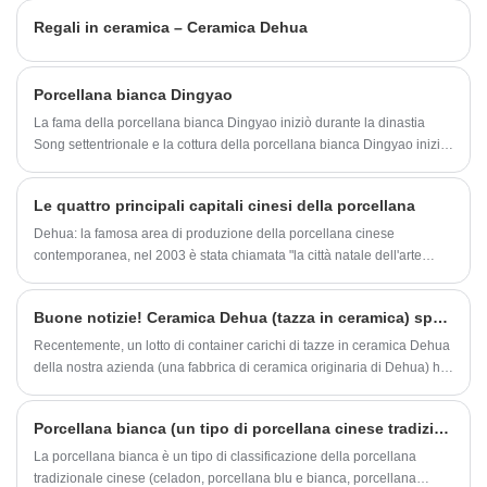
vetri. L'arte in ceramica ha una ricca storia e copre diverse culture in
Regali in ceramica – Ceramica Dehua
tutto il mondo.
Porcellana bianca Dingyao
La fama della porcellana bianca Dingyao iniziò durante la dinastia
Song settentrionale e la cottura della porcellana bianca Dingyao iniziò
durante la dinastia Tang. Il sito di Dingyao Kiln si trova nel villaggio
magnetico di Quyangjian, Hebei. La porcellana bianca Dingyao della
Le quattro principali capitali cinesi della porcellana
dinastia Tang ha caratteristiche simili alla porcellana bianca Xingyao e
le forme includono ciotole, piatti, vassoi, vasi di riempimento, bacini,
Dehua: la famosa area di produzione della porcellana cinese
stufe a tre gambe e giocattoli. Rispetto alle opere del periodo delle
contemporanea, nel 2003 è stata chiamata "la città natale dell'arte
Cinque Dinastie, i bordi dei vasi hanno labbra spesse, spalle piene,
popolare cinese (ceramica), ha vinto il titolo di" capitale della
fondi piatti e fondi solidi rotondi simili a torte, e alcuni hanno fondi di
porcellana cinese ".
Buone notizie! Ceramica Dehua (tazza in ceramica) spedita all'estero alla rinfusa
giada. La maggior parte della porcellana bianca della dinastia Tang
Dingyao è simile alla porcellana bianca di Xingyao in quel momento, la
Recentemente, un lotto di container carichi di tazze in ceramica Dehua
sezione ossea fetale è più sottile, il colore fetale è bianco e c'è un altro
della nostra azienda (una fabbrica di ceramica originaria di Dehua) ha
tipo di osso fetale più spesso, la sezione è relativamente spessa, ma la
lasciato lentamente il parco dopo aver completato lo sdoganamento...
sinterizzazione è migliore.
Porcellana bianca (un tipo di porcellana cinese tradizionale)
La porcellana bianca è un tipo di classificazione della porcellana
tradizionale cinese (celadon, porcellana blu e bianca, porcellana