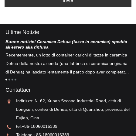
invia
Ultime Notizie
Buone notizie! Ceramica Dehua (tazza in ceramica) spedita
Po
all'estero alla rinfusa
La
Recentemente, un lotto di container carichi di tazze in ceramica
co
Dehua della nostra azienda (una fabbrica di ceramica originaria
co
di Dehua) ha lasciato lentamente il parco dopo aver completato
a
"p
lo sdoganamento...
po
Contattaci
sv
re
Indirizzo: N. 62, Xunan Second Industrial Road, città di
Longxun, contea di Dehua, città di Quanzhou, provincia del
Fujian, Cina
tel:
+86-18060016339
Telefono:
+86-18060016339