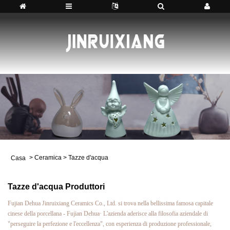
>
Ceramica
>
Tazze d'acqua
Casa
Tazze d'acqua Produttori
Fujian Dehua Jinruixiang Ceramics Co., Ltd. si trova nella bellissima famosa capitale
cinese della porcellana - Fujian Dehua· L'azienda aderisce alla filosofia aziendale di
"perseguire la perfezione e l'eccellenza", con esperienza di produzione professionale,