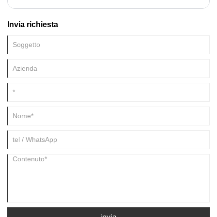
colorata, porcellana bianca). È realizzato con grezzi di porcellana a
basso contenuto di ferro e cotti con puro smalto trasparente.
Invia richiesta