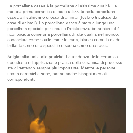
La porcellana ossea è la porcellana di altissima qualità. La
materia prima ceramica di base utilizzata nella porcellana
ossea è il salmerino di ossa di animali (fosfato tricalcico da
ossa di animali). La porcellana ossea è stata a lungo una
porcellana speciale per i reali e l'aristocrazia britannica ed è
riconosciuta come una porcellana di alta qualità nel mondo,
conosciuta come sottile come la carta, bianca come la giada,
brillante come uno specchio e suona come una roccia.
Artigianalità unita alla praticità. La tendenza della ceramica
quotidiana e l'applicazione pratica della ceramica di processo
sta diventando sempre più importante. Mentre le persone
usano ceramiche sane, hanno anche bisogni mentali
corrispondenti.