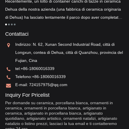
Recentemente, un lotto di container carichi di tazze in ceramica
co
Dehua della nostra azienda (una fabbrica di ceramica originaria
co
di Dehua) ha lasciato lentamente il parco dopo aver completato
a
"p
lo sdoganamento...
po
Contattaci
sv
re
Indirizzo: N. 62, Xunan Second Industrial Road, città di
Longxun, contea di Dehua, città di Quanzhou, provincia del
Fujian, Cina
tel:
+86-18060016339
Telefono:
+86-18060016339
E-mail:
724157975@qq.com
Inquiry For Pricelist
Per domande su ceramica, porcellana bianca, ornamenti in
ceramica, ornamenti in porcellana bianca, artigianato in
ceramica, artigianato in porcellana bianca, artigianato
quotidiano, artigianato artistico, ornamenti natalizi, artigianato
natalizio o listino prezzi, lasciaci la tua email e ti contatteremo
entro 24 ore.