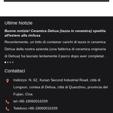
Ultime Notizie
Buone notizie! Ceramica Dehua (tazza in ceramica) spedita
Po
all'estero alla rinfusa
La
Recentemente, un lotto di container carichi di tazze in ceramica
co
Dehua della nostra azienda (una fabbrica di ceramica originaria
co
di Dehua) ha lasciato lentamente il parco dopo aver completato
a
"p
lo sdoganamento...
po
Contattaci
sv
re
Indirizzo: N. 62, Xunan Second Industrial Road, città di
Longxun, contea di Dehua, città di Quanzhou, provincia del
Fujian, Cina
tel:
+86-18060016339
Telefono:
+86-18060016339