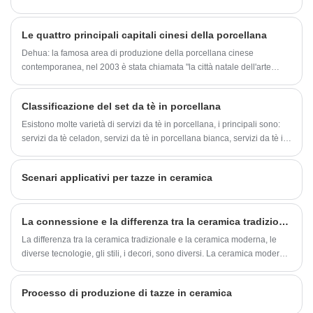
dalla selezione del materiale caolino di elevata
temperatura, lucidatura di precisione, controllo
il grasso, quindi ha "bianco avorio", "bianco lardo", "piumino d'oca
purezza, alla cottura ad alta temperatura, alla
di qualità e servizi di esportazione globale.
bianco" e altre reputazioni, nel sistema di porcellana bianca cinese ha
lucidatura fine dello smalto fino al trattamento
Le quattro principali capitali cinesi della porcellana
uno stile unico, nella storia dello sviluppo della ceramica occupa una
artistico della superficie.
posizione importante, nella reputazione internazionale di "arte
Dehua: la famosa area di produzione della porcellana cinese
orientale".
contemporanea, nel 2003 è stata chiamata "la città natale dell'arte
popolare cinese (ceramica), ha vinto il titolo di" capitale della
porcellana cinese ".
Classificazione del set da tè in porcellana
Esistono molte varietà di servizi da tè in porcellana, i principali sono:
servizi da tè celadon, servizi da tè in porcellana bianca, servizi da tè in
porcellana nera e servizi da tè in porcellana colorata. Questi utensili da
tè hanno avuto una pagina gloriosa nella storia dello sviluppo della
Scenari applicativi per tazze in ceramica
cultura cinese del tè.
La connessione e la differenza tra la ceramica tradizionale e la ceramica moderna?
La differenza tra la ceramica tradizionale e la ceramica moderna, le
diverse tecnologie, gli stili, i decori, sono diversi. La ceramica moderna
è una continuazione della ceramica tradizionale, la ceramica moderna
aggiunge molti elementi moderni, in modo che il processo di
Processo di produzione di tazze in ceramica
produzione sia notevolmente migliorato! Ma anche le ceramiche
tradizionali hanno una loro essenza!