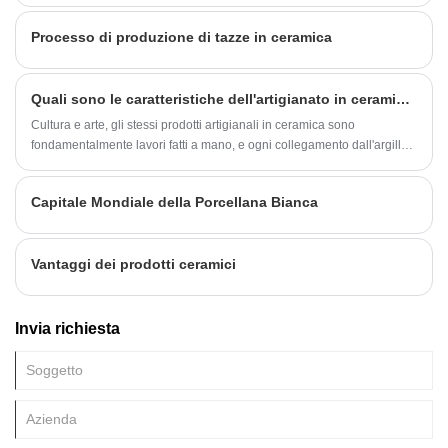
Processo di produzione di tazze in ceramica
Quali sono le caratteristiche dell'artigianato in ceramica?
Cultura e arte, gli stessi prodotti artigianali in ceramica sono
fondamentalmente lavori fatti a mano, e ogni collegamento dall'argilla
allo stampaggio è ricco di molti elementi artistici, e la ceramica stessa
gioca un ruolo importante nel nostro patrimonio storico, quindi
Capitale Mondiale della Porcellana Bianca
possiamo dire che portarlo equivale a portare cultura al nostro corpo
Vantaggi dei prodotti ceramici
Invia richiesta