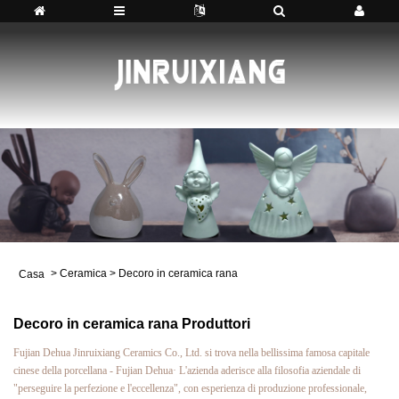
>
Ceramica
>
Decoro in ceramica rana
Casa
Decoro in ceramica rana Produttori
Fujian Dehua Jinruixiang Ceramics Co., Ltd. si trova nella bellissima famosa capitale
cinese della porcellana - Fujian Dehua· L'azienda aderisce alla filosofia aziendale di
"perseguire la perfezione e l'eccellenza", con esperienza di produzione professionale,