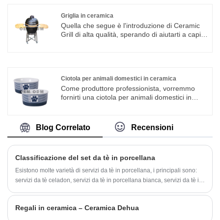
produzione speciali, che offrono il servizio
ODM e OEM
Griglia in ceramica
Quella che segue è l'introduzione di Ceramic
Grill di alta qualità, sperando di aiutarti a capire
meglio Ceramic Grill. Benvenuto a vecchi e
nuovi clienti per continuare a collaborare con
noi per creare un futuro migliore!
Ciotola per animali domestici in ceramica
Come produttore professionista, vorremmo
fornirti una ciotola per animali domestici in
ceramica. E ti offriremo il miglior servizio post-
vendita e la consegna tempestiva.
Blog Correlato
Recensioni
Classificazione del set da tè in porcellana
Esistono molte varietà di servizi da tè in porcellana, i principali sono:
servizi da tè celadon, servizi da tè in porcellana bianca, servizi da tè in
porcellana nera e servizi da tè in porcellana colorata. Questi utensili da
tè hanno avuto una pagina gloriosa nella storia dello sviluppo della
Regali in ceramica – Ceramica Dehua
cultura cinese del tè.