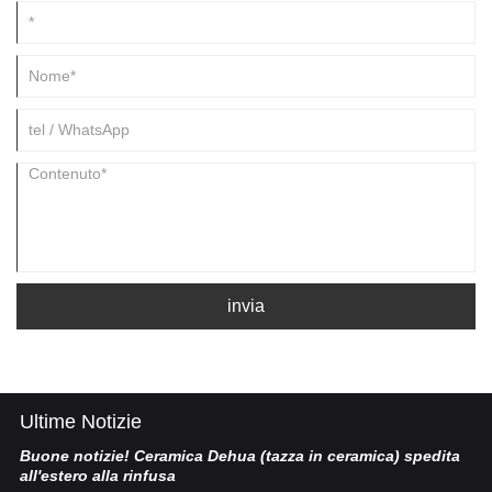
invia
Ultime Notizie
Buone notizie! Ceramica Dehua (tazza in ceramica) spedita
Po
all'estero alla rinfusa
La