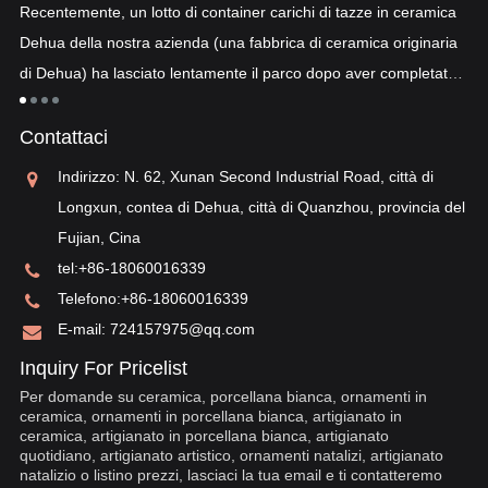
Recentemente, un lotto di container carichi di tazze in ceramica
co
Dehua della nostra azienda (una fabbrica di ceramica originaria
co
di Dehua) ha lasciato lentamente il parco dopo aver completato
a
"p
lo sdoganamento...
po
Contattaci
sv
re
Indirizzo: N. 62, Xunan Second Industrial Road, città di
Longxun, contea di Dehua, città di Quanzhou, provincia del
Fujian, Cina
tel:
+86-18060016339
Telefono:
+86-18060016339
E-mail:
724157975@qq.com
Inquiry For Pricelist
Per domande su ceramica, porcellana bianca, ornamenti in
ceramica, ornamenti in porcellana bianca, artigianato in
ceramica, artigianato in porcellana bianca, artigianato
quotidiano, artigianato artistico, ornamenti natalizi, artigianato
natalizio o listino prezzi, lasciaci la tua email e ti contatteremo