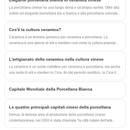
Elegante porcellana bianca di ceramica cinese
spirito nazionale di un paese!
La porcellana cinese ha una lunga storia e un'ampia varietà. Oltre alla
nobile ed elegante porcellana blu e bianca e alla porcellana colorata,
anche la semplice ed elegante porcellana bianca è una varietà
popolare. Sebbene la porcellana bianca non sembri avere motivi
Cos'è la cultura ceramica?
colorati e colori vivaci, nella sua semplicità mostra alle persone la
bellezza naturale.
Ceramica è un termine generico per ceramica e porcellana. La
ceramica è una specie di arti e mestieri così come la cultura popolare.
La Cina è una delle numerose civiltà antiche del mondo con una lunga
storia e ha dato molti contributi significativi al progresso e allo sviluppo
L'artigianato della ceramica nella cultura cinese
della società umana. Di particolare importanza sono le conquiste nella
tecnologia e nell'arte della ceramica.
La ceramica è un nome collettivo per ceramica e porcellana, ma anche
una sorta di arti e mestieri in Cina, fin dal periodo neolitico, la Cina ha
uno stile grezzo e semplice di ceramica dipinta e ceramica nera. La
ceramica e la porcellana hanno trame e proprietà diverse.
Capitale Mondiale della Porcellana Bianca
Le quattro principali capitali cinesi della porcellana
Dehua: la famosa area di produzione della porcellana cinese
contemporanea, nel 2003 è stata chiamata "la città natale dell'arte
popolare cinese (ceramica), ha vinto il titolo di" capitale della