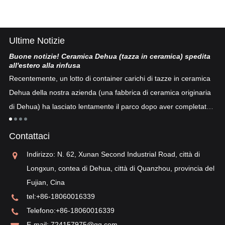
Ultime Notizie
Buone notizie! Ceramica Dehua (tazza in ceramica) spedita
Po
all'estero alla rinfusa
La
Recentemente, un lotto di container carichi di tazze in ceramica
co
Dehua della nostra azienda (una fabbrica di ceramica originaria
co
di Dehua) ha lasciato lentamente il parco dopo aver completato
a
"p
lo sdoganamento...
po
Contattaci
sv
re
Indirizzo: N. 62, Xunan Second Industrial Road, città di
Longxun, contea di Dehua, città di Quanzhou, provincia del
Fujian, Cina
tel:
+86-18060016339
Telefono:
+86-18060016339
E-mail:
724157975@qq.com