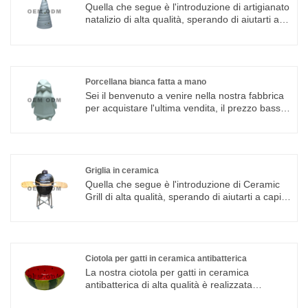
Quella che segue è l'introduzione di artigianato
natalizio di alta qualità, sperando di aiutarti a
capire meglio l'artigianato natalizio. Benvenuto
a vecchi e nuovi clienti per continuare a
collaborare con noi per creare un futuro
migliore! integriamo progettazione, ricerca e
produzione speciali, che offrono servizi ODM e
Porcellana bianca fatta a mano
OEM
Sei il benvenuto a venire nella nostra fabbrica
per acquistare l'ultima vendita, il prezzo basso
e la porcellana bianca fatta a mano di alta
qualità. Non vediamo l'ora di collaborare con
voi. Integriamo progettazione, ricerca e
produzione speciali, che offrono il servizio
ODM e OEM
Griglia in ceramica
Quella che segue è l'introduzione di Ceramic
Grill di alta qualità, sperando di aiutarti a capire
meglio Ceramic Grill. Benvenuto a vecchi e
nuovi clienti per continuare a collaborare con
noi per creare un futuro migliore!
Ciotola per gatti in ceramica antibatterica
La nostra ciotola per gatti in ceramica
antibatterica di alta qualità è realizzata
professionalmente e fornita direttamente da