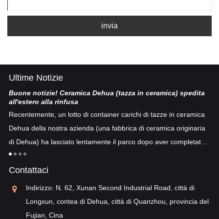
invia
Ultime Notizie
Buone notizie! Ceramica Dehua (tazza in ceramica) spedita
Po
all'estero alla rinfusa
La
Recentemente, un lotto di container carichi di tazze in ceramica
co
Dehua della nostra azienda (una fabbrica di ceramica originaria
co
di Dehua) ha lasciato lentamente il parco dopo aver completato
a
"p
lo sdoganamento...
po
Contattaci
sv
re
Indirizzo: N. 62, Xunan Second Industrial Road, città di
Longxun, contea di Dehua, città di Quanzhou, provincia del
Fujian, Cina