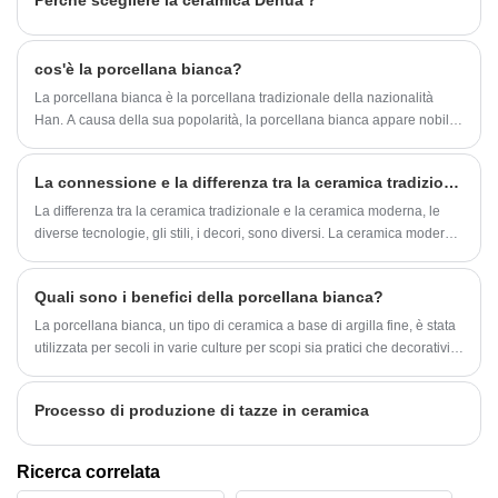
Perché scegliere la ceramica Dehua？
quindi messa nel forno per produrre il prodotto finito ad una
temperatura elevata di oltre 1000 gradi Celsius.
cos'è la porcellana bianca?
La porcellana bianca è la porcellana tradizionale della nazionalità
Han. A causa della sua popolarità, la porcellana bianca appare nobile
e ha una vasta gamma di usi.
La connessione e la differenza tra la ceramica tradizionale e la ceramica moderna?
La differenza tra la ceramica tradizionale e la ceramica moderna, le
diverse tecnologie, gli stili, i decori, sono diversi. La ceramica moderna
è una continuazione della ceramica tradizionale, la ceramica moderna
aggiunge molti elementi moderni, in modo che il processo di
Quali sono i benefici della porcellana bianca?
produzione sia notevolmente migliorato! Ma anche le ceramiche
tradizionali hanno una loro essenza!
La porcellana bianca, un tipo di ceramica a base di argilla fine, è stata
utilizzata per secoli in varie culture per scopi sia pratici che decorativi.
Ecco alcuni dei vantaggi della porcellana bianca:
Processo di produzione di tazze in ceramica
Ricerca correlata