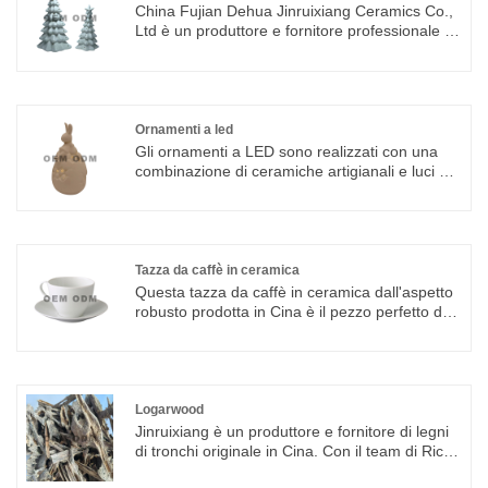
China Fujian Dehua Jinruixiang Ceramics Co.,
Ltd è un produttore e fornitore professionale di
ornamenti per alberi di Natale in Cina, se stai
cercando i migliori ornamenti per alberi di
Natale a basso prezzo, consultaci ora!
Ornamenti a led
Gli ornamenti a LED sono realizzati con una
combinazione di ceramiche artigianali e luci a
LED. Utilizzando la moderna tecnologia della
ceramica, è possibile scolpire una varietà di
squisiti prodotti in ceramica, che sono più
ornamentali, decorati e rilassati.
Tazza da caffè in ceramica
Questa tazza da caffè in ceramica dall'aspetto
robusto prodotta in Cina è il pezzo perfetto da
aggiungere al tuo set di stoviglie da cucina e al
tuo set di stoviglie da ristorante professionale
ed è una scelta fantastica per mostrare il logo
della tua azienda.
Logarwood
Jinruixiang è un produttore e fornitore di legni
di tronchi originale in Cina. Con il team di Rich
Experience R&D in questo deposito, potremmo