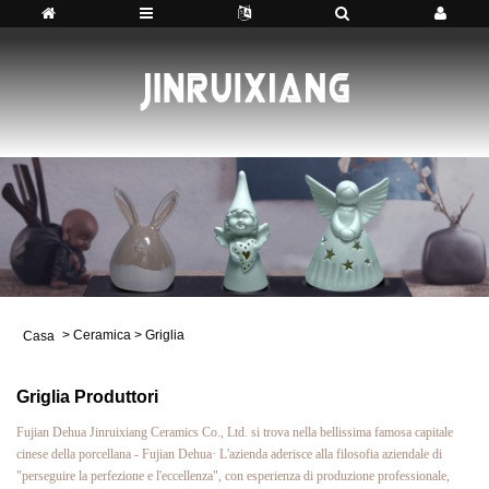
>
Ceramica
>
Griglia
Casa
Griglia Produttori
Fujian Dehua Jinruixiang Ceramics Co., Ltd. si trova nella bellissima famosa capitale
cinese della porcellana - Fujian Dehua· L'azienda aderisce alla filosofia aziendale di
"perseguire la perfezione e l'eccellenza", con esperienza di produzione professionale,