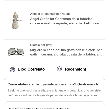
offrire la migliore soluzione professionale per i
clienti con un prezzo competitivo da casa e
all'estero.
Angelo artigianato per Natale
Angel Crafts for Christmas dalla fabbrica
cinese è molto elegante, elegante, bello, con
pregevole fattura e personaggi realistici, è la
scelta migliore per la decorazione natalizia e la
decorazione del desktop dell'ufficio.
Ciotola per gatti
Migliora la cena del tuo gatto con le ciotole per
gatti in ceramica di alta qualità della fabbrica
Dehua, orgogliosamente realizzate a Dehua,
Fujian, la base di produzione di ceramica di
fama mondiale. Essendo una fabbrica
Blog Correlato
Recensioni
professionale originale con oltre 20 anni di
esperienza, controlliamo ogni processo
dall'argilla alla cottura, garantendo una qualità
Come elaborare l'artigianato in ceramica? Quali macchine sono necessarie?
costante.
Esistono due modi per realizzare artigianato in ceramica. Uno consiste
nell'usare caolino di alta qualità per modellare direttamente, e l'altro è
capovolgere lo stampo e quindi iniettarlo o strofinarlo. La porcellana
Dehua viene solitamente smaltata o meno dopo che l'adobe è asciutto,