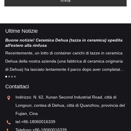
invia
Ultime Notizie
Buone notizie! Ceramica Dehua (tazza in ceramica) spedita
Po
all'estero alla rinfusa
La
Recentemente, un lotto di container carichi di tazze in ceramica
co
Dehua della nostra azienda (una fabbrica di ceramica originaria
co
di Dehua) ha lasciato lentamente il parco dopo aver completato
a
"p
lo sdoganamento...
po
Contattaci
sv
re
Indirizzo: N. 62, Xunan Second Industrial Road, città di
Longxun, contea di Dehua, città di Quanzhou, provincia del
Fujian, Cina
tel:
+86-18060016339
Telefono:
+86-18060016339