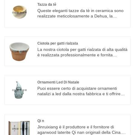
Tazza da tè
Queste eleganti tazze da tè in ceramica sono
realizzate meticolosamente a Dehua, la
capitale della porcellana famosa in tutto il
mondo, con un patrimonio ceramico millenario
e sofisticate tecniche di produzione. Essendo
una vera e propria fabbrica di origine,
controlliamo l'intero processo produttivo, dalla
Ciotola per gatti rialzata
selezione delle materie prime alla cottura
La nostra ciotola per gatti rialzata di alta qualità
finale, garantendo qualità costante e autentica
è realizzata professionalmente e fornita
lavorazione artigianale della porcellana in ogni
direttamente in fabbrica da un'affidabile
pezzo.
fabbrica di ceramica Dehua, situata nella
famosa capitale della porcellana cinese, con
migliaia di anni di matura esperienza nella
produzione di ceramica. In qualità di vero
Ornamenti Led Di Natale
produttore che integra ricerca e sviluppo
Puoi essere certo di acquistare ornamenti
indipendenti, sviluppo di stampi, produzione di
natalizi a led dalla nostra fabbrica e ti offriremo
massa, controllo di qualità ed esportazione
il miglior servizio post-vendita e consegne
globale, possediamo una catena industriale
puntuali.
completa con cui le società commerciali non
possono competere. Controlliamo
rigorosamente ogni processo di produzione,
Qi n
dalla selezione delle materie prime di caolino di
Jinruixiang è il produttore e il fornitore di
elevata purezza, alla cottura ad alta
agarwood laterite Qi nan originali della Cina.