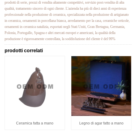
prodotti di serie, prezzi di vendita altamente competitivi, servizio post-vendita di alta
qualità, trattamento sincero di ogni cliente. L'azienda ha più di dieci anni di esperienza
professionale nella produzione di ceramica, specializzata nella produzione di artigianato
in ceramica, ornamenti in porcellana bianca, arredamento per la casa, ceramiche orticole,
ornamenti in ceramica natalizia, esportati negli Stati Uniti, Gran Bretagna, Germania,
Polonia, Portogallo, Spagna e altri mercati europei e americani, la qualità della
produzione è rigorosamente controllata, la soddisfazione del cliente è del 99%
prodotti correlati
Ceramica fatta a mano
Legno di agar fatto a mano