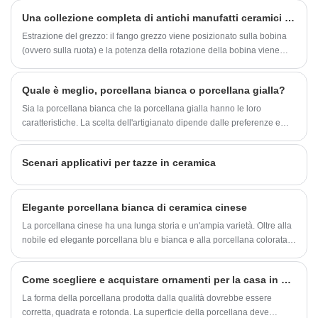
che possono essere viste giorno per giorno dal popolo Fujian? Non c'è
lucidatura fine dello smalto fino al trattamento
Una collezione completa di antichi manufatti ceramici cinesi
modo di sapere oggi.
artistico della superficie.
Estrazione del grezzo: il fango grezzo viene posizionato sulla bobina
(ovvero sulla ruota) e la potenza della rotazione della bobina viene
utilizzata per tirare il fango grezzo nella forma desiderata con entrambe
le mani, che è il metodo tradizionale di produzione della ceramica in
Quale è meglio, porcellana bianca o porcellana gialla?
Cina, e questo processo è chiamato billetta. Dischi, ciotole e altri
articoli rotondi sono formati con il metodo del disegno in bianco.
Sia la porcellana bianca che la porcellana gialla hanno le loro
caratteristiche. La scelta dell'artigianato dipende dalle preferenze e
dall'uso personali.
Scenari applicativi per tazze in ceramica
Elegante porcellana bianca di ceramica cinese
La porcellana cinese ha una lunga storia e un'ampia varietà. Oltre alla
nobile ed elegante porcellana blu e bianca e alla porcellana colorata,
anche la semplice ed elegante porcellana bianca è una varietà
popolare. Sebbene la porcellana bianca non sembri avere motivi
Come scegliere e acquistare ornamenti per la casa in ceramica?
colorati e colori vivaci, nella sua semplicità mostra alle persone la
bellezza naturale.
La forma della porcellana prodotta dalla qualità dovrebbe essere
corretta, quadrata e rotonda. La superficie della porcellana deve