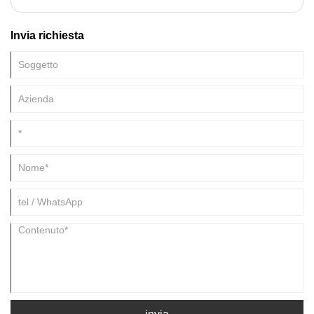
essere priva di irregolarità. Se la forma e lo stile dei servizi da tè, delle
pentole e delle tazze in porcellana abbinati devono essere coerenti, il
Invia richiesta
manico della teiera non dovrebbe essere troppo piccolo e il corpo
dovrebbe essere strettamente collegato al coperchio.