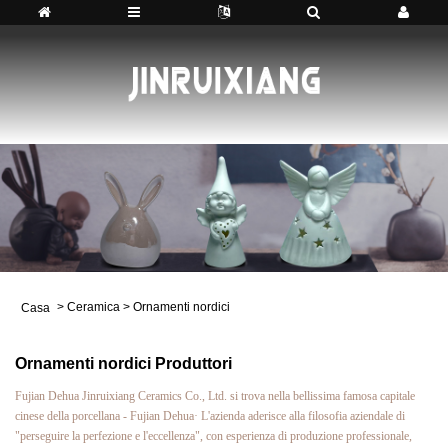
>
Ceramica
>
Ornamenti nordici
Casa
Ornamenti nordici Produttori
Fujian Dehua Jinruixiang Ceramics Co., Ltd. si trova nella bellissima famosa capitale
cinese della porcellana - Fujian Dehua· L'azienda aderisce alla filosofia aziendale di
"perseguire la perfezione e l'eccellenza", con esperienza di produzione professionale,