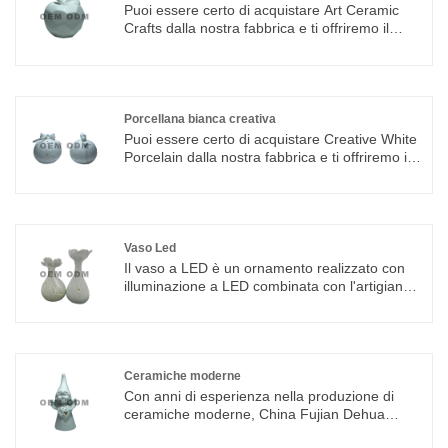
Puoi essere certo di acquistare Art Ceramic
Crafts dalla nostra fabbrica e ti offriremo il
miglior servizio post-vendita e consegne
puntuali. Integriamo progettazione, ricerca e
produzione speciali, che offrono il servizio
ODM e OEM
Porcellana bianca creativa
Puoi essere certo di acquistare Creative White
Porcelain dalla nostra fabbrica e ti offriremo il
miglior servizio post-vendita e consegne
puntuali. Integriamo progettazione, ricerca e
produzione speciali, che offrono il servizio
ODM e OEM
Vaso Led
Il vaso a LED è un ornamento realizzato con
illuminazione a LED combinata con l'artigianato
artistico della ceramica. Molto divertente!
Nuova tecnologia moderna per intagliare la
porcellana La moderna tecnologia per
intagliare la porcellana, sulla base
dell'artigianato tradizionale, integra la pittura
Ceramiche moderne
cinese e occidentale e la video arte, combinata
Con anni di esperienza nella produzione di
con l'intaglio della giada, l'intaglio della lacca e
ceramiche moderne, China Fujian Dehua
altri mestieri popolari, ha effettuato un'audace
Jinruixiang Ceramics Co., Ltd può fornire una
riforma sul coltello , può essere qualsiasi