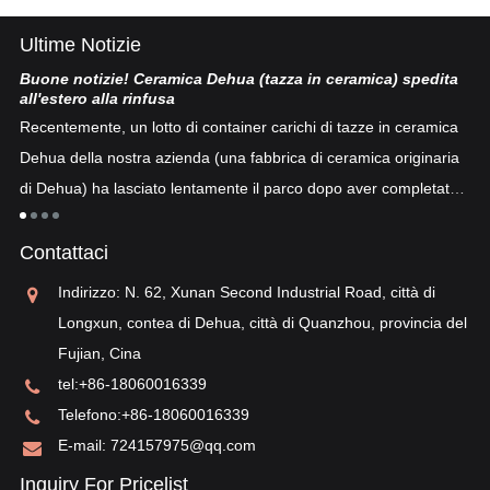
Ultime Notizie
Buone notizie! Ceramica Dehua (tazza in ceramica) spedita
Po
all'estero alla rinfusa
La
Recentemente, un lotto di container carichi di tazze in ceramica
co
Dehua della nostra azienda (una fabbrica di ceramica originaria
co
di Dehua) ha lasciato lentamente il parco dopo aver completato
a
"p
lo sdoganamento...
po
Contattaci
sv
re
Indirizzo: N. 62, Xunan Second Industrial Road, città di
Longxun, contea di Dehua, città di Quanzhou, provincia del
Fujian, Cina
tel:
+86-18060016339
Telefono:
+86-18060016339
E-mail:
724157975@qq.com
Inquiry For Pricelist