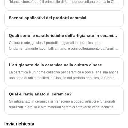
"bianco cinese", ed è il primo sito di forni per porcellana bianca in Cina.
dello smalto fino all'imballaggio del prodotto
Uno dei sette famosi forni della dinastia Tang, Xing Kiln, l'antenato
finito.
della porcellana bianca cinese. Xing Kiln è stata fondata e licenziata
Scenari applicativi dei prodotti ceramici
alla fine della dinastia settentrionale.
Quali sono le caratteristiche dell'artigianato in ceramica?
Cultura e arte, gli stessi prodotti artigianali in ceramica sono
fondamentalmente lavori fatti a mano, e ogni collegamento dall'argilla
allo stampaggio è ricco di molti elementi artistici, e la ceramica stessa
gioca un ruolo importante nel nostro patrimonio storico, quindi
L'artigianato della ceramica nella cultura cinese
possiamo dire che portarlo equivale a portare cultura al nostro corpo
La ceramica è un nome collettivo per ceramica e porcellana, ma anche
una sorta di arti e mestieri in Cina, fin dal periodo neolitico, la Cina ha
uno stile grezzo e semplice di ceramica dipinta e ceramica nera. La
ceramica e la porcellana hanno trame e proprietà diverse.
Qual è l'artigianato di ceramica?
Gli artigianato in ceramica si riferiscono a oggetti artistici e funzionali
realizzati in argilla e altri materiali ceramici attraverso varie tecniche
come lo modellatura, la scultura, il lancio sulla ruota di un vasaio e i
vetri. L'arte in ceramica ha una ricca storia e copre diverse culture in
Invia richiesta
tutto il mondo.