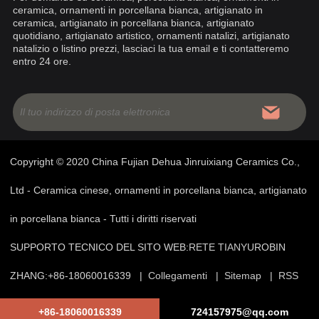
ceramica, ornamenti in porcellana bianca, artigianato in
ceramica, artigianato in porcellana bianca, artigianato
quotidiano, artigianato artistico, ornamenti natalizi, artigianato
natalizio o listino prezzi, lasciaci la tua email e ti contatteremo
entro 24 ore.
Copyright © 2020 China Fujian Dehua Jinruixiang Ceramics Co.,
Ltd - Ceramica cinese, ornamenti in porcellana bianca, artigianato
in porcellana bianca - Tutti i diritti riservati
SUPPORTO TECNICO DEL SITO WEB:
RETE TIANYU
ROBIN
ZHANG:+86-18060016339 |
Collegamenti
|
Sitemap
|
RSS
|
XML
|
Privacy Policy
+86-18060016339
724157975@qq.com