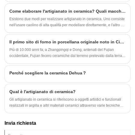
di intermediazione.
Come elaborare l'artigianato in ceramica? Quali macchine sono necessarie?
Esistono due modi per realizzare artigianato in ceramica. Uno consiste
nell'usare caolino di alta qualità per modellare direttamente, e l'altro è
capovolgere lo stampo e quindi iniettarlo o strofinarlo. La porcellana
Dehua viene solitamente smaltata o meno dopo che l'adobe è asciutto,
Il primo sito di forno in porcellana originale noto in Cina è in Fujian!
quindi messa nel forno per produrre il prodotto finito ad una
temperatura elevata di oltre 1000 gradi Celsius.
Più di 10.000 anni fa, a Zhangpingqi e Dong, antenati del Fujian
occidentale, Fujian fecero ceramiche dal terreno prelevato dalla terra
sotto i loro piedi, attraverso la condensa di acqua, la fabbricazione di
mani e la fusione del fuoco, completando un grande tentativo di creare
Perché scegliere la ceramica Dehua？
qualcosa da zero.
Qual è l'artigianato di ceramica?
Gli artigianato in ceramica si riferiscono a oggetti artistici e funzionali
realizzati in argilla e altri materiali ceramici attraverso varie tecniche
come lo modellatura, la scultura, il lancio sulla ruota di un vasaio e i
vetri. L'arte in ceramica ha una ricca storia e copre diverse culture in
Invia richiesta
tutto il mondo.