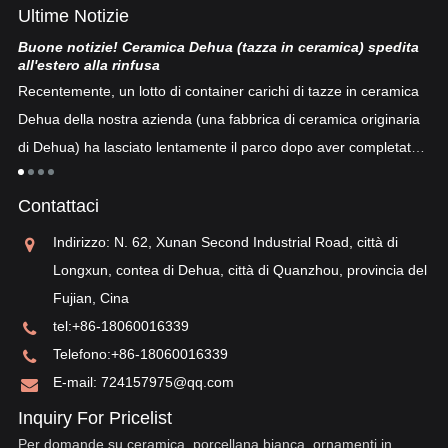
Ultime Notizie
Buone notizie! Ceramica Dehua (tazza in ceramica) spedita
Po
all'estero alla rinfusa
La
Recentemente, un lotto di container carichi di tazze in ceramica
co
Dehua della nostra azienda (una fabbrica di ceramica originaria
co
di Dehua) ha lasciato lentamente il parco dopo aver completato
a
"p
lo sdoganamento...
po
Contattaci
sv
re
Indirizzo: N. 62, Xunan Second Industrial Road, città di
Longxun, contea di Dehua, città di Quanzhou, provincia del
Fujian, Cina
tel:
+86-18060016339
Telefono:
+86-18060016339
E-mail:
724157975@qq.com
Inquiry For Pricelist
Per domande su ceramica, porcellana bianca, ornamenti in