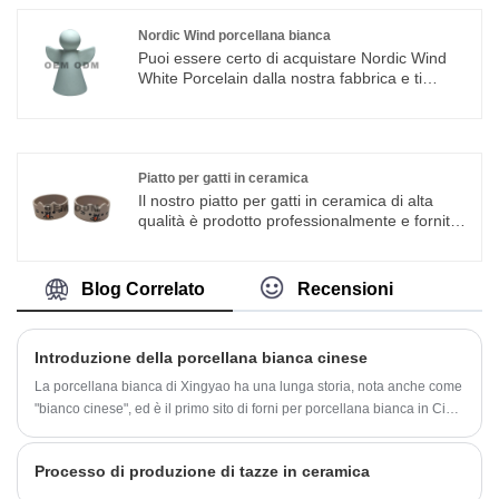
dalla nostra fabbrica e ti offriremo il miglior
servizio post-vendita e consegna puntuale.
Nordic Wind porcellana bianca
Puoi essere certo di acquistare Nordic Wind
White Porcelain dalla nostra fabbrica e ti
offriremo il miglior servizio post-vendita e
consegne puntuali. Integriamo progettazione,
ricerca e produzione speciali, che offrono il
servizio ODM e OEM
Piatto per gatti in ceramica
Il nostro piatto per gatti in ceramica di alta
qualità è prodotto professionalmente e fornito
direttamente da un'autentica fabbrica di
ceramica Dehua, situata a Fujian Dehua,
rinomata a livello internazionale come la
Blog Correlato
Recensioni
capitale cinese della porcellana con migliaia di
anni di profonda lavorazione artigianale della
ceramica e sistemi industriali maturi. In qualità
Introduzione della porcellana bianca cinese
di produttore professionale integrato che
integra ricerca e sviluppo indipendenti,
La porcellana bianca di Xingyao ha una lunga storia, nota anche come
personalizzazione degli stampi, cottura ad alta
"bianco cinese", ed è il primo sito di forni per porcellana bianca in Cina.
temperatura, lucidatura di precisione,
Uno dei sette famosi forni della dinastia Tang, Xing Kiln, l'antenato
ispezione di qualità e servizi di esportazione
della porcellana bianca cinese. Xing Kiln è stata fondata e licenziata
globale, abbiamo il pieno controllo su ogni
Processo di produzione di tazze in ceramica
alla fine della dinastia settentrionale.
procedura di produzione senza alcun margine