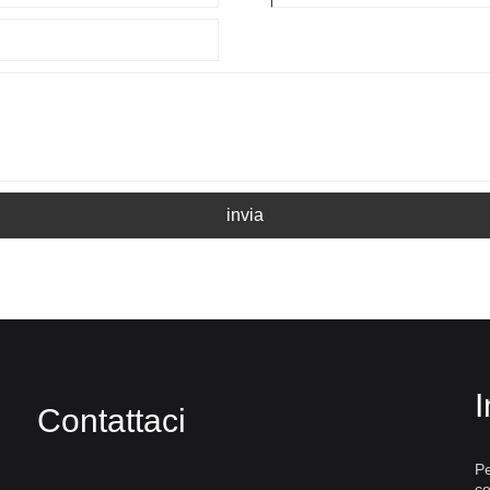
invia
I
Contattaci
Pe
ce