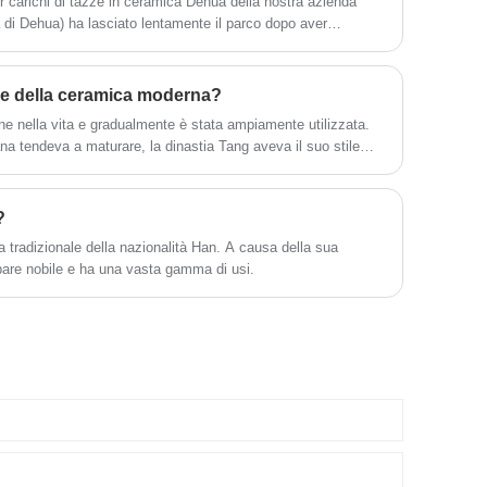
r carichi di tazze in ceramica Dehua della nostra azienda
materie prime di caolino di elevata
a di Dehua) ha lasciato lentamente il parco dopo aver
purezza, alla cottura ad alta temperatura,
alla finitura con smalto fino all'imballaggio
finale.
che della ceramica moderna?
e nella vita e gradualmente è stata ampiamente utilizzata.
ana tendeva a maturare, la dinastia Tang aveva il suo stile
le dinastie Song, Ming e Qing aveva le sue caratteristiche,
 oggi e hanno incorporato elementi di moda moderna.
?
a tradizionale della nazionalità Han. A causa della sua
ppare nobile e ha una vasta gamma di usi.