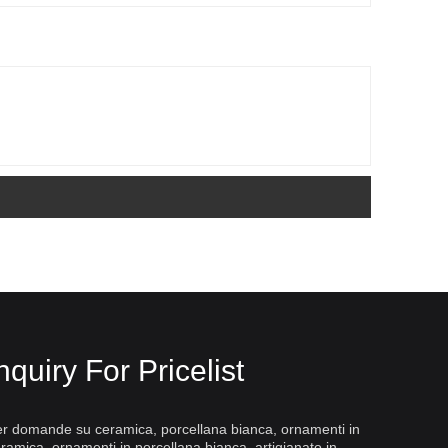
nquiry For Pricelist
r domande su ceramica, porcellana bianca, ornamenti in
ramica, ornamenti in porcellana bianca, artigianato in