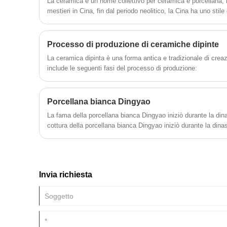
La ceramica è un nome collettivo per ceramica e porcellana, 
ha effettuato un'audace riforma sul coltello
mestieri in Cina, fin dal periodo neolitico, la Cina ha uno sti
, può essere qualsiasi forma, qualsiasi
concetto creativo sul supporto del
dipinta e ceramica nera. La ceramica e la porcellana hanno tr
materiale, alcune tecnologie di intaglio a
bulbo si sono così evolute, anche la
Processo di produzione di ceramiche dipinte
tecnologia di intaglio cavo in porcellana si 
evoluta.
La ceramica dipinta è una forma antica e tradizionale di creaz
include le seguenti fasi del processo di produzione:
Porcellana bianca Dingyao
La fama della porcellana bianca Dingyao iniziò durante la dina
cottura della porcellana bianca Dingyao iniziò durante la dinast
trova nel villaggio magnetico di Quyangjian, Hebei. La porcel
Tang ha caratteristiche simili alla porcellana bianca Xingyao e 
vassoi, vasi di riempimento, bacini, stufe a tre gambe e giocat
periodo delle Cinque Dinastie, i bordi dei vasi hanno labbra sp
Invia richiesta
fondi solidi rotondi simili a torte, e alcuni hanno fondi di gia
bianca della dinastia Tang Dingyao è simile alla porcellana 
la sezione ossea fetale è più sottile, il colore fetale è bianco e
spesso, la sezione è relativamente spessa, ma la sinterizzaz