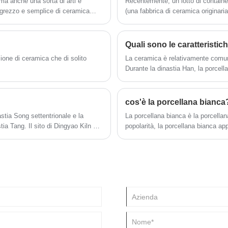
ma anche una sorta di arti e
Recentemente, un lotto di containe
le grezzo e semplice di ceramica
(una fabbrica di ceramica originari
ame e proprietà diverse.
completato lo sdoganamento...
Quali sono le caratteristi
è
ione di ceramica che di solito
La ceramica è relativamente comun
Durante la dinastia Han, la porcell
artistico e anche la porcellana del
che sono state tramandate fino ad
cos'è la porcellana bianca
stia Song settentrionale e la
La porcellana bianca è la porcellan
ia Tang. Il sito di Dingyao Kiln si
popolarità, la porcellana bianca a
lana bianca Dingyao della dinastia
le forme includono ciotole, piatti,
toli. Rispetto alle opere del
esse, spalle piene, fondi piatti e
da. La maggior parte della porcellana
bianca di Xingyao in quel momento,
 c'è un altro tipo di osso fetale più
ione è migliore.