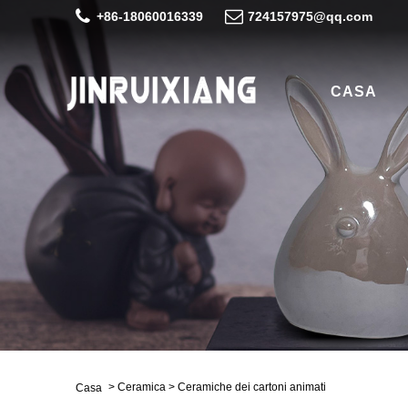
+86-18060016339
724157975@qq.com
CASA
>
Ceramica
>
Ceramiche dei cartoni animati
Casa