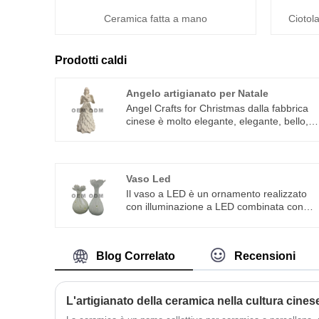
Ceramica fatta a mano
Ciotola
Prodotti caldi
Angelo artigianato per Natale
Angel Crafts for Christmas dalla fabbrica
cinese è molto elegante, elegante, bello,
con pregevole fattura e personaggi
realistici, è la scelta migliore per la
decorazione natalizia e la decorazione del
desktop dell'ufficio.
Vaso Led
Il vaso a LED è un ornamento realizzato
con illuminazione a LED combinata con
l'artigianato artistico della ceramica. Molto
divertente! Nuova tecnologia moderna per
intagliare la porcellana La moderna
Blog Correlato
Recensioni
tecnologia per intagliare la porcellana, sull
base dell'artigianato tradizionale, integra l
pittura cinese e occidentale e la video arte
combinata con l'intaglio della giada,
L'artigianato della ceramica nella cultura cines
l'intaglio della lacca e altri mestieri popolari