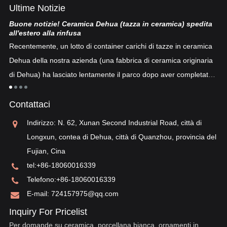
Ultime Notizie
Buone notizie! Ceramica Dehua (tazza in ceramica) spedita
Po
all'estero alla rinfusa
La
Recentemente, un lotto di container carichi di tazze in ceramica
co
Dehua della nostra azienda (una fabbrica di ceramica originaria
co
di Dehua) ha lasciato lentamente il parco dopo aver completato
a
"p
lo sdoganamento...
po
Contattaci
sv
re
Indirizzo: N. 62, Xunan Second Industrial Road, città di
Longxun, contea di Dehua, città di Quanzhou, provincia del
Fujian, Cina
tel:
+86-18060016339
Telefono:
+86-18060016339
E-mail:
724157975@qq.com
Inquiry For Pricelist
Per domande su ceramica, porcellana bianca, ornamenti in