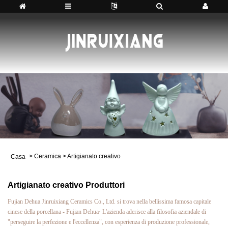
>
Ceramica
>
Artigianato creativo
Casa
Artigianato creativo Produttori
Fujian Dehua Jinruixiang Ceramics Co., Ltd. si trova nella bellissima famosa capitale
cinese della porcellana - Fujian Dehua· L'azienda aderisce alla filosofia aziendale di
"perseguire la perfezione e l'eccellenza", con esperienza di produzione professionale,