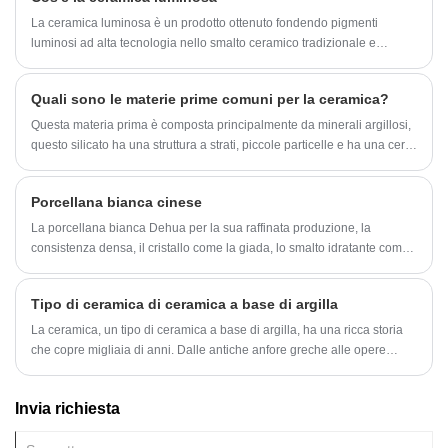
La ceramica luminosa è un prodotto ottenuto fondendo pigmenti
luminosi ad alta tecnologia nello smalto ceramico tradizionale e
cuocendo ad alta temperatura. Può assorbire una varietà di luce
naturale (luce solare/altra luce diffusa), attivare l'energia luminosa
Quali sono le materie prime comuni per la ceramica?
assorbita e illuminarsi automaticamente quando viene collocato in un
ambiente buio.
Questa materia prima è composta principalmente da minerali argillosi,
questo silicato ha una struttura a strati, piccole particelle e ha una certa
plasticità. Quando si fa la ceramica, avrà la funzione di legare e
plastificare, in modo che la stuccatura possa essere formata
Porcellana bianca cinese
rapidamente, in modo che anche il pezzo grezzo possa essere
facilmente modellato e allo stesso tempo abbia una maggiore stabilità
La porcellana bianca Dehua per la sua raffinata produzione, la
chimica e termica.
consistenza densa, il cristallo come la giada, lo smalto idratante come
il grasso, quindi ha "bianco avorio", "bianco lardo", "piumino d'oca
bianco" e altre reputazioni, nel sistema di porcellana bianca cinese ha
Tipo di ceramica di ceramica a base di argilla
uno stile unico, nella storia dello sviluppo della ceramica occupa una
posizione importante, nella reputazione internazionale di "arte
La ceramica, un tipo di ceramica a base di argilla, ha una ricca storia
orientale".
che copre migliaia di anni. Dalle antiche anfore greche alle opere
d'arte in porcellana contemporanea, le ceramiche hanno lasciato
un'impressione duratura su arte e cultura.
Invia richiesta