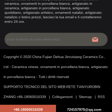
ceramica, ornamenti in porcellana bianca, artigianato in
ceramica, artigianato in porcellana bianca, artigianato
quotidiano, artigianato artistico, ornamenti natalizi, artigianato
natalizio o listino prezzi, lasciaci la tua email e ti contatteremo
entro 24 ore.
Copyright © 2020 China Fujian Dehua Jinruixiang Ceramics Co.,
Ltd - Ceramica cinese, ornamenti in porcellana bianca, artigianato
in porcellana bianca - Tutti i diritti riservati
SUPPORTO TECNICO DEL SITO WEB:
RETE TIANYU
ROBIN
ZHANG:+86-18060016339 |
Collegamenti
|
Sitemap
|
RSS
|
XML
|
Privacy Policy
+86-18060016339
724157975@qq.com