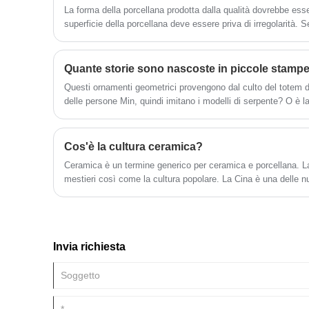
La forma della porcellana prodotta dalla qualità dovrebbe esse
superficie della porcellana deve essere priva di irregolarità. Se
tè, delle pentole e delle tazze in porcellana abbinati devono e
teiera non dovrebbe essere troppo piccolo e il corpo dovrebbe
coperchio.
Quante storie sono nascoste in piccole stam
Questi ornamenti geometrici provengono dal culto del totem de
delle persone Min, quindi imitano i modelli di serpente? O è l
dell'acqua che possono essere viste giorno per giorno dal po
sapere oggi.
Cos'è la cultura ceramica?
Ceramica è un termine generico per ceramica e porcellana. La
mestieri così come la cultura popolare. La Cina è una delle 
con una lunga storia e ha dato molti contributi significativi al
società umana. Di particolare importanza sono le conquiste nel
ceramica.
Invia richiesta