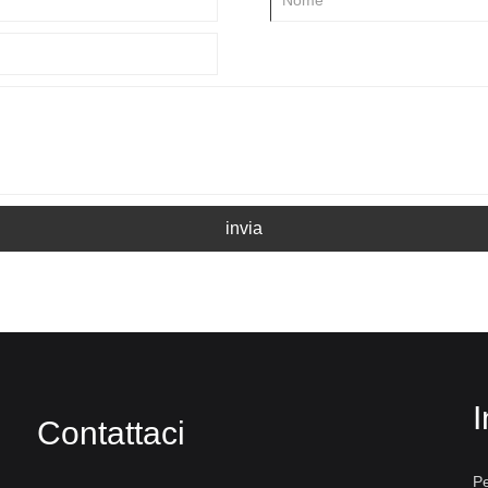
invia
I
Contattaci
Pe