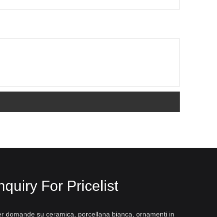
nquiry For Pricelist
r domande su ceramica, porcellana bianca, ornamenti in