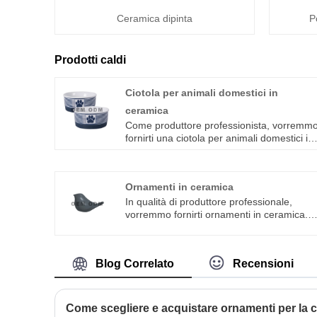
Ceramica dipinta
P
Prodotti caldi
Ciotola per animali domestici in
ceramica
Come produttore professionista, vorremm
fornirti una ciotola per animali domestici in
ceramica. E ti offriremo il miglior servizio
post-vendita e la consegna tempestiva.
Ornamenti in ceramica
In qualità di produttore professionale,
vorremmo fornirti ornamenti in ceramica. 
ti offriremo il miglior servizio post-vendita e
consegne puntuali. Integriamo
progettazione, ricerca e produzione
Blog Correlato
Recensioni
speciali, che offrono il servizio ODM e OE
Come scegliere e acquistare ornamenti per la 