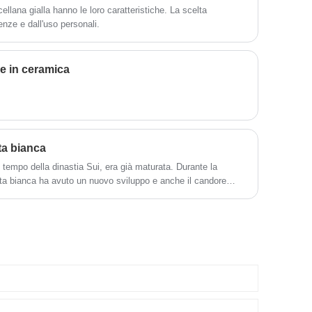
ellana gialla hanno le loro caratteristiche. La scelta
ceramica moderna unica in base alle tue
renze e dall'uso personali.
esigenze specifiche.
ze in ceramica
ta bianca
 tempo della dinastia Sui, era già maturata. Durante la
ata bianca ha avuto un nuovo sviluppo e anche il candore
il 70%, vicino allo standard della moderna porcellana fine di
 basi per la porcellana sottosmalto e soprasmalto.