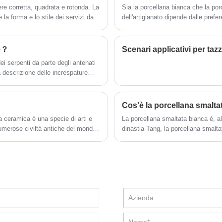
re corretta, quadrata e rotonda. La
Sia la porcellana bianca che la porc
lucentezza artigianale molto più lunga
 la forma e lo stile dei servizi da
dell'artigianato dipende dalle prefe
rispetto alle alternative in resina o plastica,
non esitate a contattarci.
ssere coerenti, il manico della
 essere strettamente collegato al
pe？
Scenari applicativi per taz
i serpenti da parte degli antenati
a descrizione delle increspature
polo Fujian? Non c'è modo di
Cos'è la porcellana smalta
 ceramica è una specie di arti e
La porcellana smaltata bianca è, al
numerose civiltà antiche del mondo
dinastia Tang, la porcellana smalt
 progresso e allo sviluppo della
della porcellana ha raggiunto oltre 
la tecnologia e nell'arte della
alta qualità, che ha gettato solide