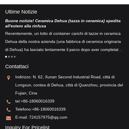
Ultime Notizie
Buone notizie! Ceramica Dehua (tazza in ceramica) spedita
Po
all'estero alla rinfusa
La
Recentemente, un lotto di container carichi di tazze in ceramica
co
Dehua della nostra azienda (una fabbrica di ceramica originaria
co
di Dehua) ha lasciato lentamente il parco dopo aver completato
a
"p
lo sdoganamento...
po
Contattaci
sv
re
Indirizzo: N. 62, Xunan Second Industrial Road, città di
Longxun, contea di Dehua, città di Quanzhou, provincia del
Fujian, Cina
tel:
+86-18060016339
Telefono:
+86-18060016339
E-mail:
724157975@qq.com
Inquiry For Pricelist