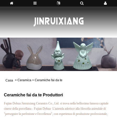
>
Ceramica
>
Ceramiche fai da te
Casa
Ceramiche fai da te Produttori
Fujian Dehua Jinruixiang Ceramics Co., Ltd. si trova nella bellissima famosa capitale
cinese della porcellana - Fujian Dehua· L'azienda aderisce alla filosofia aziendale di
"perseguire la perfezione e l'eccellenza", con esperienza di produzione professionale,