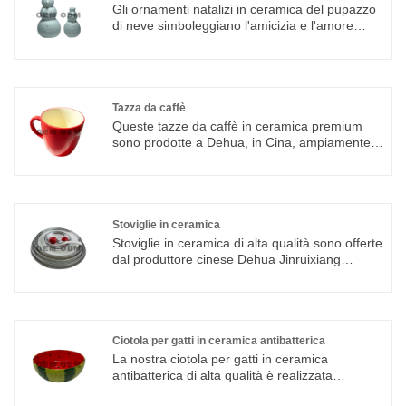
Gli ornamenti natalizi in ceramica del pupazzo
di neve simboleggiano l'amicizia e l'amore
infantili. Il cristianesimo commemora
l'importante festa della nascita di Gesù.
Conosciuto anche come Jesus Christmas,
Nativity, il cattolicesimo è anche conosciuto
come Jesus Christmas Feast. Integriamo
Tazza da caffè
progettazione, ricerca e produzione speciali,
Queste tazze da caffè in ceramica premium
che offrono servizi ODM e OEM
sono prodotte a Dehua, in Cina, ampiamente
conosciuta come la capitale mondiale della
porcellana. Essendo una fabbrica di origine
professionale con anni di esperienza nella
produzione di ceramica, forniamo tazze di alta
qualità con lavorazione stabile e prezzi
Stoviglie in ceramica
competitivi diretti in fabbrica.
Stoviglie in ceramica di alta qualità sono offerte
dal produttore cinese Dehua Jinruixiang
Ceramics. Acquista stoviglie in ceramica di alta
qualità direttamente a basso prezzo.
Ciotola per gatti in ceramica antibatterica
La nostra ciotola per gatti in ceramica
antibatterica di alta qualità è realizzata
professionalmente e fornita direttamente da