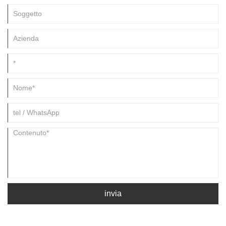
le forme includono ciotole, piatti, vassoi, vasi di riempimento, bacini,
stufe a tre gambe e giocattoli. Rispetto alle opere del periodo delle
Cinque Dinastie, i bordi dei vasi hanno labbra spesse, spalle piene,
fondi piatti e fondi solidi rotondi simili a torte, e alcuni hanno fondi di
giada. La maggior parte della porcellana bianca della dinastia Tang
Dingyao è simile alla porcellana bianca di Xingyao in quel momento, la
sezione ossea fetale è più sottile, il colore fetale è bianco e c'è un altro
tipo di osso fetale più spesso, la sezione è relativamente spessa, ma la
sinterizzazione è migliore.
invia