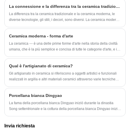
dalla cottura ad alta temperatura alla finitura
La connessione e la differenza tra la ceramica tradizionale e la ceramica moderna?
smaltata e all'imballaggio del prodotto finito,
eliminiamo i collegamenti intermedi per fornire
La differenza tra la ceramica tradizionale e la ceramica moderna, le
ciotole di alta qualità su misura, perfettamente
diverse tecnologie, gli stili, i decori, sono diversi. La ceramica moderna
progettate per gatti di piccola taglia, gattini e
è una continuazione della ceramica tradizionale, la ceramica moderna
animali di piccola taglia. Forniamo soluzioni
aggiunge molti elementi moderni, in modo che il processo di
all'ingrosso affidabili e personalizzazione OEM
Ceramica moderna - forma d'arte
produzione sia notevolmente migliorato! Ma anche le ceramiche
e ODM a servizio completo per marchi di
tradizionali hanno una loro essenza!
La ceramica --- è una delle prime forme d'arte nella storia della civiltà
animali domestici globali, venditori di e-
commerce transfrontalieri e distributori offline
umana, che è la più semplice e concisa di tutte le categorie d'arte, e il
di prodotti per animali domestici.
suo mistero e astrazione sono incomparabili! Dalle esigenze estetiche
dell'arte ceramica si capisce la connotazione culturale di un'epoca e lo
Qual è l'artigianato di ceramica?
spirito nazionale di un paese!
Gli artigianato in ceramica si riferiscono a oggetti artistici e funzionali
realizzati in argilla e altri materiali ceramici attraverso varie tecniche
come lo modellatura, la scultura, il lancio sulla ruota di un vasaio e i
vetri. L'arte in ceramica ha una ricca storia e copre diverse culture in
Porcellana bianca Dingyao
tutto il mondo.
La fama della porcellana bianca Dingyao iniziò durante la dinastia
Song settentrionale e la cottura della porcellana bianca Dingyao iniziò
durante la dinastia Tang. Il sito di Dingyao Kiln si trova nel villaggio
magnetico di Quyangjian, Hebei. La porcellana bianca Dingyao della
Invia richiesta
dinastia Tang ha caratteristiche simili alla porcellana bianca Xingyao e