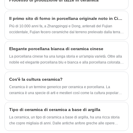
Processo di produzione di tazze in ceramica
Il primo sito di forno in porcellana originale noto in Cina è in Fujian!
Più di 10.000 anni fa, a Zhangpingqi e Dong, antenati del Fujian
occidentale, Fujian fecero ceramiche dal terreno prelevato dalla terra
sotto i loro piedi, attraverso la condensa di acqua, la fabbricazione di
mani e la fusione del fuoco, completando un grande tentativo di creare
Elegante porcellana bianca di ceramica cinese
qualcosa da zero.
La porcellana cinese ha una lunga storia e un'ampia varietà. Oltre alla
nobile ed elegante porcellana blu e bianca e alla porcellana colorata,
anche la semplice ed elegante porcellana bianca è una varietà
popolare. Sebbene la porcellana bianca non sembri avere motivi
Cos'è la cultura ceramica?
colorati e colori vivaci, nella sua semplicità mostra alle persone la
bellezza naturale.
Ceramica è un termine generico per ceramica e porcellana. La
ceramica è una specie di arti e mestieri così come la cultura popolare.
La Cina è una delle numerose civiltà antiche del mondo con una lunga
storia e ha dato molti contributi significativi al progresso e allo sviluppo
Tipo di ceramica di ceramica a base di argilla
della società umana. Di particolare importanza sono le conquiste nella
tecnologia e nell'arte della ceramica.
La ceramica, un tipo di ceramica a base di argilla, ha una ricca storia
che copre migliaia di anni. Dalle antiche anfore greche alle opere
d'arte in porcellana contemporanea, le ceramiche hanno lasciato