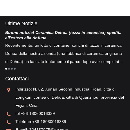
Ultime Notizie
Buone notizie! Ceramica Dehua (tazza in ceramica) spedita
Po
all'estero alla rinfusa
La
Recentemente, un lotto di container carichi di tazze in ceramica
co
Dehua della nostra azienda (una fabbrica di ceramica originaria
co
di Dehua) ha lasciato lentamente il parco dopo aver completato
a
"p
lo sdoganamento...
po
Contattaci
sv
re
Indirizzo: N. 62, Xunan Second Industrial Road, città di
Longxun, contea di Dehua, città di Quanzhou, provincia del
Fujian, Cina
tel:
+86-18060016339
Telefono:
+86-18060016339
E-mail:
724157975@qq.com