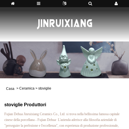
>
Ceramica
>
stoviglie
Casa
stoviglie Produttori
Fujian Dehua Jinruixiang Ceramics Co., Ltd. si trova nella bellissima famosa capitale
cinese della porcellana - Fujian Dehua· L'azienda aderisce alla filosofia aziendale di
"perseguire la perfezione e l'eccellenza", con esperienza di produzione professionale,